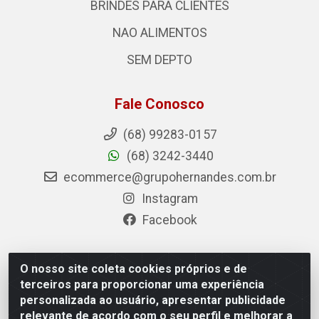
BRINDES PARA CLIENTES
NAO ALIMENTOS
SEM DEPTO
Fale Conosco
(68) 99283-0157
(68) 3242-3440
ecommerce@grupohernandes.com.br
Instagram
Facebook
O nosso site coleta cookies próprios e de
Hernandes - Atacado e Distribuições - Rodovia
terceiros para proporcionar uma experiência
Transacreana, 2155 - Floresta Sul, Rio Branco/AC - CEP
personalizada ao usuário, apresentar publicidade
69.912-290 - CNPJ 12.996.556/0001-69
relevante de acordo com o seu perfil e melhorar a