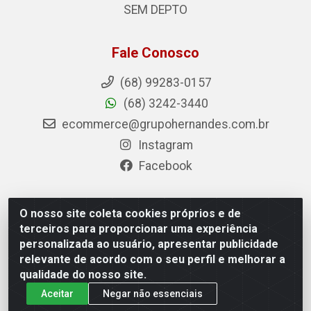
SEM DEPTO
Fale Conosco
(68) 99283-0157
(68) 3242-3440
ecommerce@grupohernandes.com.br
Instagram
Facebook
O nosso site coleta cookies próprios e de
Hernandes - Atacado e Distribuições - Rodovia
terceiros para proporcionar uma experiência
Transacreana, 2155 - Floresta Sul, Rio Branco/AC - CEP
personalizada ao usuário, apresentar publicidade
69.912-290 - CNPJ 12.996.556/0001-69
relevante de acordo com o seu perfil e melhorar a
qualidade do nosso site.
Aceitar
Negar não essenciais