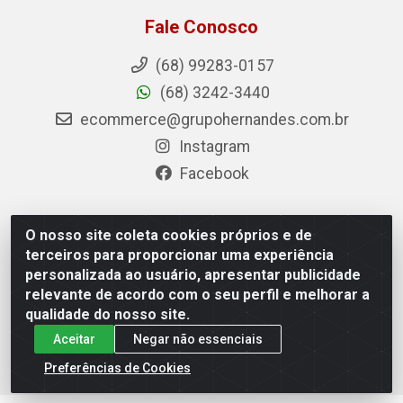
Fale Conosco
(68) 99283-0157
(68) 3242-3440
ecommerce@grupohernandes.com.br
Instagram
Facebook
O nosso site coleta cookies próprios e de
Hernandes - Atacado e Distribuições - Rodovia
terceiros para proporcionar uma experiência
Transacreana, 2155 - Floresta Sul, Rio Branco/AC - CEP
personalizada ao usuário, apresentar publicidade
69.912-290 - CNPJ 12.996.556/0001-69
relevante de acordo com o seu perfil e melhorar a
qualidade do nosso site.
Aceitar
Negar não essenciais
Preferências de Cookies