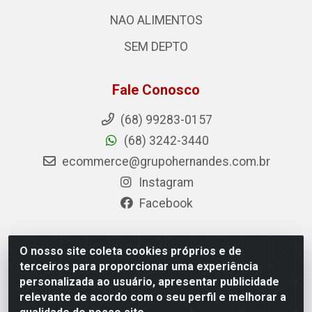
NAO ALIMENTOS
SEM DEPTO
Fale Conosco
(68) 99283-0157
(68) 3242-3440
ecommerce@grupohernandes.com.br
Instagram
Facebook
O nosso site coleta cookies próprios e de
Hernandes - Atacado e Distribuições - Rodovia
terceiros para proporcionar uma experiência
Transacreana, 2155 - Floresta Sul, Rio Branco/AC - CEP
personalizada ao usuário, apresentar publicidade
69.912-290 - CNPJ 12.996.556/0001-69
relevante de acordo com o seu perfil e melhorar a