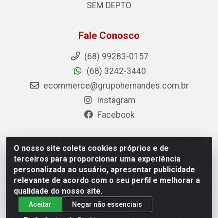
SEM DEPTO
Fale Conosco
(68) 99283-0157
(68) 3242-3440
ecommerce@grupohernandes.com.br
Instagram
Facebook
O nosso site coleta cookies próprios e de
Hernandes - Atacado e Distribuições - Rodovia
terceiros para proporcionar uma experiência
Transacreana, 2155 - Floresta Sul, Rio Branco/AC - CEP
personalizada ao usuário, apresentar publicidade
69.912-290 - CNPJ 12.996.556/0001-69
relevante de acordo com o seu perfil e melhorar a
qualidade do nosso site.
Aceitar
Negar não essenciais