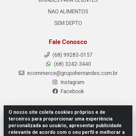
BRINDES PARA CLIENTES
NAO ALIMENTOS
SEM DEPTO
Fale Conosco
(68) 99283-0157
(68) 3242-3440
ecommerce@grupohernandes.com.br
Instagram
Facebook
O nosso site coleta cookies próprios e de
Hernandes - Atacado e Distribuições - Rodovia
terceiros para proporcionar uma experiência
Transacreana, 2155 - Floresta Sul, Rio Branco/AC - CEP
personalizada ao usuário, apresentar publicidade
69.912-290 - CNPJ 12.996.556/0001-69
relevante de acordo com o seu perfil e melhorar a