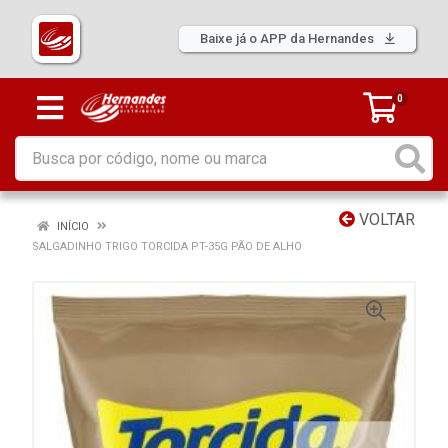
Baixe já o APP da Hernandes
0
VOLTAR
INÍCIO
SALGADINHO TRIGO TORCIDA PT-35G PÃO DE ALHO