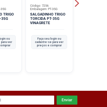
Código: 7256
Código: 7270
-35G
Embalagem: PT-35G
Embalagem: PT-3
O TRIGO
SALGADINHO TRIGO
SALGADINHO 
-35G
TORCIDA PT-35G
TORCIDA PT-3
VINAGRETE
CHURRASCO
login ou
Faça seu login ou
Faça seu log
 para ver
cadastre-se para ver
cadastre-se pa
comprar
preços e comprar
preços e com