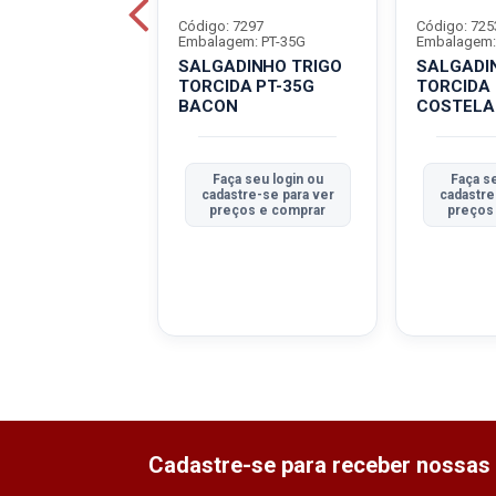
6827
Código: 7297
Código: 725
em: PT-100G
Embalagem: PT-35G
Embalagem:
DINHO TRIGO
SALGADINHO TRIGO
SALGADI
A PT-100G
TORCIDA PT-35G
TORCIDA 
 ALHO
BACON
COSTELA
a seu login ou
Faça seu login ou
Faça s
tre-se para ver
cadastre-se para ver
cadastre
ços e comprar
preços e comprar
preços
Cadastre-se para receber nossas 