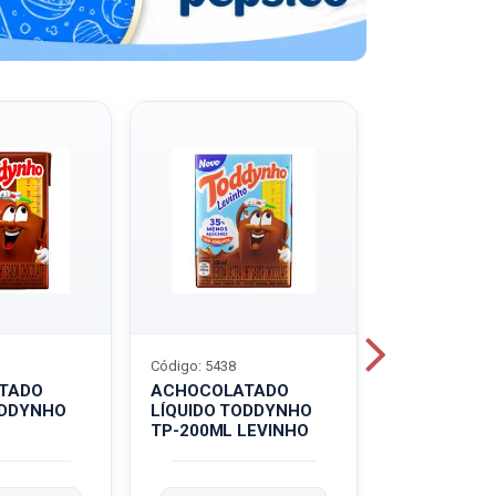
Código: 5438
Código: 5439
TADO
ACHOCOLATADO
ACHOCOLA
ODDYNHO
LÍQUIDO TODDYNHO
PÓ TODDY U
TP-200ML LEVINHO