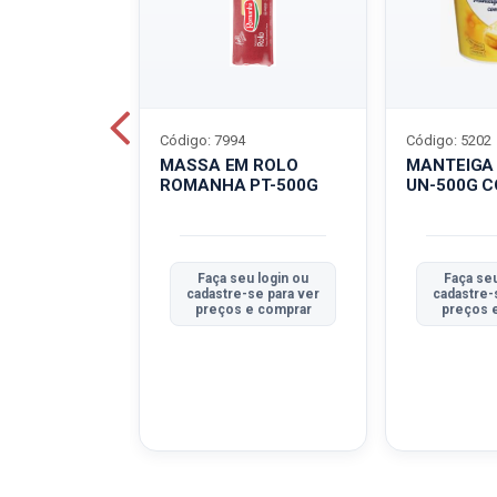
Código: 7994
Código: 5202
BOVINO
MASSA EM ROLO
MANTEIGA
C-400G
ROMANHA PT-500G
UN-500G 
u login ou
Faça seu login ou
Faça seu
se para ver
cadastre-se para ver
cadastre-
e comprar
preços e comprar
preços 