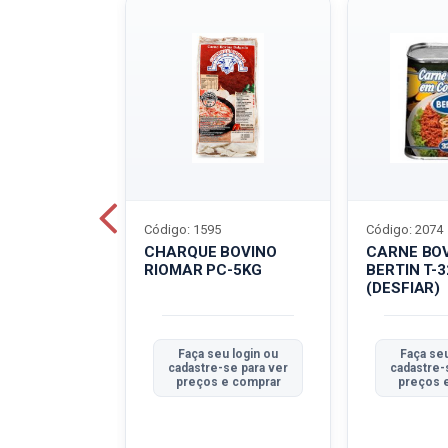
Código: 1595
Código: 2074
ALADO
CHARQUE BOVINO
CARNE BO
T-40G
RIOMAR PC-5KG
BERTIN T-
(DESFIAR)
u login ou
Faça seu login ou
Faça seu
se para ver
cadastre-se para ver
cadastre-
e comprar
preços e comprar
preços 