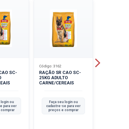
Código: 3162
Código: 3214
CAO SC-
RAÇÃO SR CAO SC-
LEITE UHT
O
25KG ADULTO
PIRACANJU
EAIS
CARNE/CEREAIS
INTEGRAL
 login ou
Faça seu login ou
Faça seu 
e para ver
cadastre-se para ver
cadastre-se
 comprar
preços e comprar
preços e