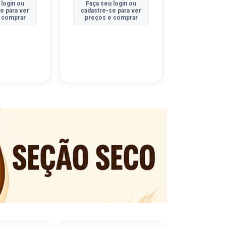
 login ou
Faça seu login ou
Faça seu 
e para ver
cadastre-se para ver
cadastre-se
 comprar
preços e comprar
preços e