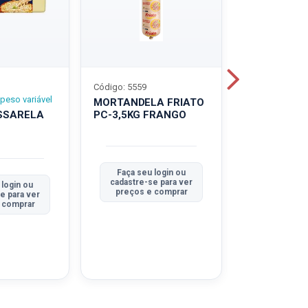
Código: 5559
Código: 5560
peso variável
MORTANDELA FRIATO
MORTANDEL
SSARELA
PC-3,5KG FRANGO
PC-3,5KG
TRADICION
Faça seu login ou
Faça seu 
cadastre-se para ver
cadastre-se
 login ou
preços e comprar
preços e
e para ver
 comprar