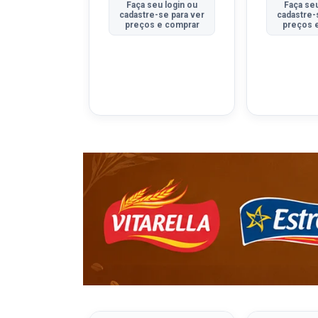
u login ou
Faça seu login ou
Faça seu
se para ver
cadastre-se para ver
cadastre-
e comprar
preços e comprar
preços 