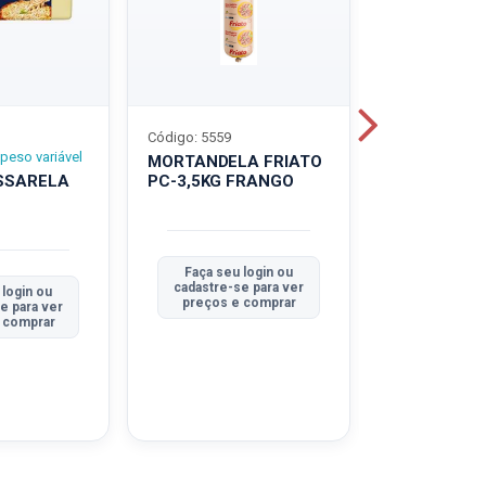
Código: 5559
Código: 5560
peso variável
MORTANDELA FRIATO
MORTANDEL
SSARELA
PC-3,5KG FRANGO
PC-3,5KG
TRADICION
Faça seu login ou
Faça seu 
cadastre-se para ver
cadastre-se
 login ou
preços e comprar
preços e
e para ver
 comprar