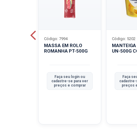
Código: 7994
Código: 5202
BOVINO
MASSA EM ROLO
MANTEIGA
C-400G
ROMANHA PT-500G
UN-500G 
u login ou
Faça seu login ou
Faça seu
se para ver
cadastre-se para ver
cadastre-
e comprar
preços e comprar
preços 