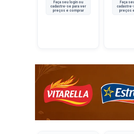
u login ou
Faça seu login ou
Faça seu
se para ver
cadastre-se para ver
cadastre-
e comprar
preços e comprar
preços 