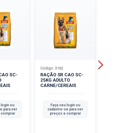
Código: 3162
Código: 3214
CAO SC-
RAÇÃO SR CAO SC-
LEITE UHT
O
25KG ADULTO
PIRACANJU
EAIS
CARNE/CEREAIS
INTEGRAL
 login ou
Faça seu login ou
Faça seu 
e para ver
cadastre-se para ver
cadastre-se
 comprar
preços e comprar
preços e