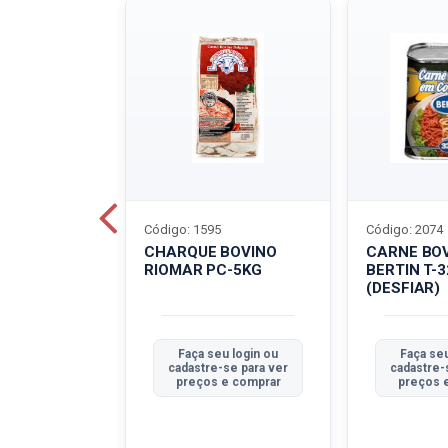
Código: 1595
Código: 2074
ALADO
CHARQUE BOVINO
CARNE BO
T-40G
RIOMAR PC-5KG
BERTIN T-
(DESFIAR)
u login ou
Faça seu login ou
Faça seu
se para ver
cadastre-se para ver
cadastre-
e comprar
preços e comprar
preços 