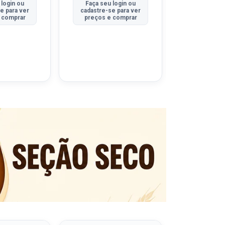
 login ou
Faça seu login ou
Faça seu 
e para ver
cadastre-se para ver
cadastre-se
 comprar
preços e comprar
preços e