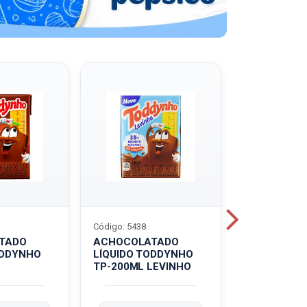
Código: 5438
Código: 5439
TADO
ACHOCOLATADO
ACHOCOLA
ODDYNHO
LÍQUIDO TODDYNHO
PÓ TODDY U
TP-200ML LEVINHO