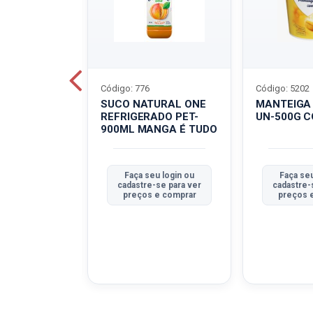
Código: 776
Código: 5202
BOVINO
SUCO NATURAL ONE
MANTEIGA
C-400G
REFRIGERADO PET-
UN-500G 
900ML MANGA É TUDO
u login ou
Faça seu login ou
Faça seu
se para ver
cadastre-se para ver
cadastre-
e comprar
preços e comprar
preços 