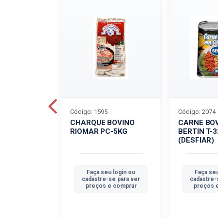
Código: 1595
Código: 2074
ALADO
CHARQUE BOVINO
CARNE BO
T-40G
RIOMAR PC-5KG
BERTIN T-
(DESFIAR)
u login ou
Faça seu login ou
Faça seu
se para ver
cadastre-se para ver
cadastre-
e comprar
preços e comprar
preços 