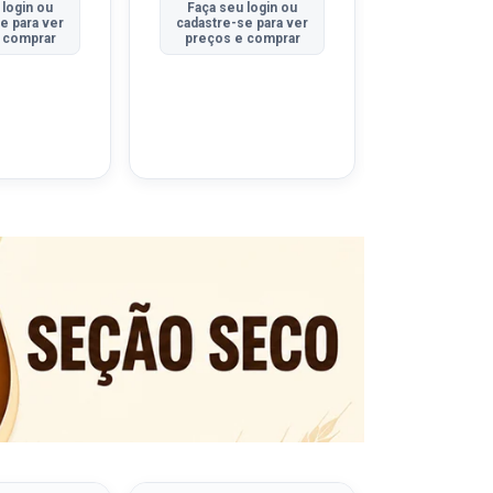
 login ou
Faça seu login ou
Faça seu 
e para ver
cadastre-se para ver
cadastre-se
 comprar
preços e comprar
preços e