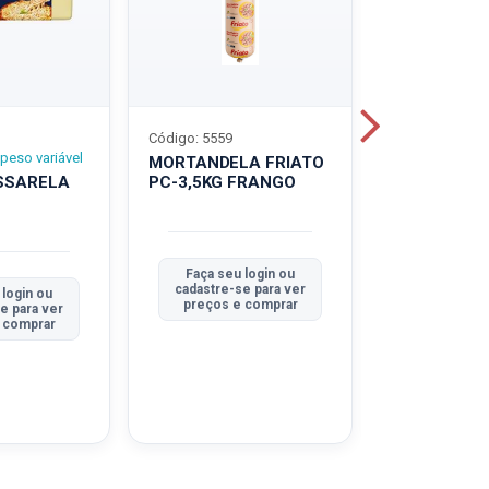
Código: 5559
Código: 5560
peso variável
MORTANDELA FRIATO
MORTANDEL
SSARELA
PC-3,5KG FRANGO
PC-3,5KG
TRADICION
Faça seu login ou
Faça seu 
cadastre-se para ver
cadastre-se
 login ou
preços e comprar
preços e
e para ver
 comprar