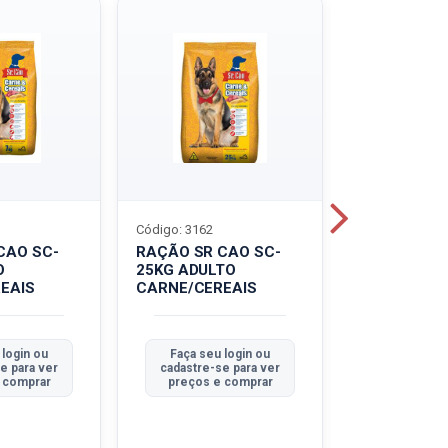
Código: 3162
Código: 3214
CAO SC-
RAÇÃO SR CAO SC-
LEITE UHT
O
25KG ADULTO
PIRACANJU
EAIS
CARNE/CEREAIS
INTEGRAL
 login ou
Faça seu login ou
Faça seu 
e para ver
cadastre-se para ver
cadastre-se
 comprar
preços e comprar
preços e