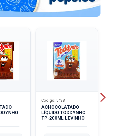
Código: 5438
Código: 5439
TADO
ACHOCOLATADO
ACHOCOLA
ODDYNHO
LÍQUIDO TODDYNHO
PÓ TODDY U
TP-200ML LEVINHO