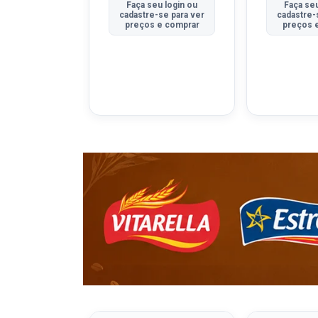
u login ou
Faça seu login ou
Faça seu
se para ver
cadastre-se para ver
cadastre-
e comprar
preços e comprar
preços 