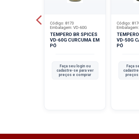
8748
Código: 8173
Código: 817
em: VD-45G
Embalagem: VD-60G
Embalagem:
R SPICES VD-
TEMPERO BR SPICES
TEMPERO 
PRICA DOCE
VD-60G CURCUMA EM
VD-50G 
PÓ
PÓ
 seu login ou
Faça seu login ou
Faça se
tre-se para ver
cadastre-se para ver
cadastre
ços e comprar
preços e comprar
preços