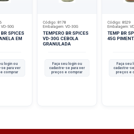
6
Código: 8178
Código: 8529
 VD-50G
Embalagem: VD-30G
Embalagem: V
BR SPICES
TEMPERO BR SPICES
TEMP BR SP
CANELA EM
VD-30G CEBOLA
45G PIMENT
GRANULADA
u login ou
Faça seu login ou
Faça seu l
-se para ver
cadastre-se para ver
cadastre-se
 e comprar
preços e comprar
preços e 