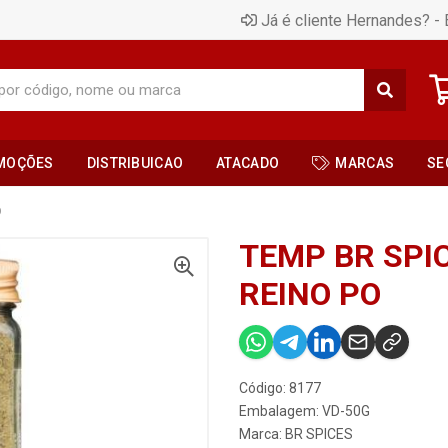
Já é cliente Hernandes? - 
MOÇÕES
DISTRIBUICAO
ATACADO
MARCAS
SE
O
TEMP BR SPI
REINO PO
Código: 8177
Embalagem: VD-50G
Marca:
BR SPICES