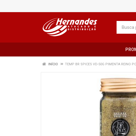
PRO
INÍCIO
TEMP BR SPICES VD-50G PIMENTA REINO P