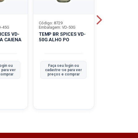
Código: 8729
Código: 8730
D-45G
Embalagem: VD-50G
Embalagem: VD-4
ICES VD-
TEMP BR SPICES VD-
TEMP BR SPIC
A CAIENA
50G ALHO PO
45G CEBOLA 
ogin ou
Faça seu login ou
Faça seu logi
 para ver
cadastre-se para ver
cadastre-se pa
comprar
preços e comprar
preços e com