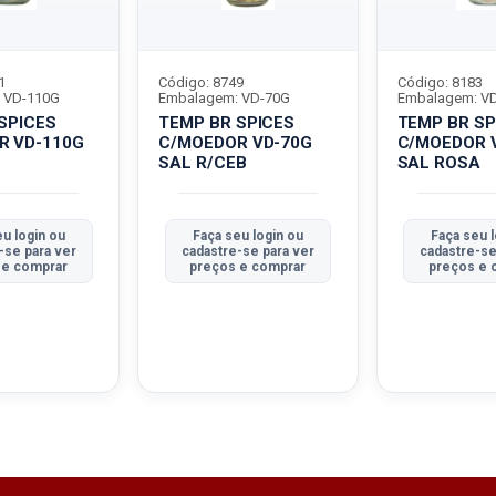
1
Código: 8749
Código: 8183
 VD-110G
Embalagem: VD-70G
Embalagem: V
SPICES
TEMP BR SPICES
TEMP BR SP
R VD-110G
C/MOEDOR VD-70G
C/MOEDOR 
SAL R/CEB
SAL ROSA
u login ou
Faça seu login ou
Faça seu l
-se para ver
cadastre-se para ver
cadastre-se
 e comprar
preços e comprar
preços e 