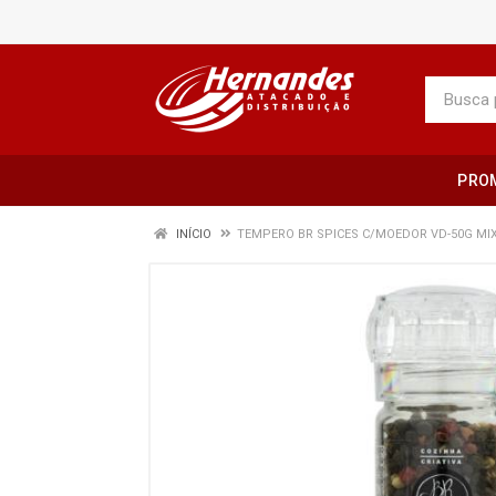
PRO
INÍCIO
TEMPERO BR SPICES C/MOEDOR VD-50G MI