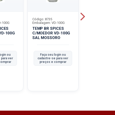
Código: 8735
Código: 8182
D-100G
Embalagem: VD-100G
Embalagem: VD-8
ICES
TEMP BR SPICES
TEMP BR SPIC
VD-100G
C/MOEDOR VD-100G
C/MOEDOR VD
SAL MOSSORO
MIX BBQ
ogin ou
Faça seu login ou
Faça seu logi
 para ver
cadastre-se para ver
cadastre-se pa
comprar
preços e comprar
preços e com