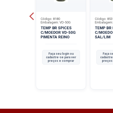
8750
Código: 8180
Código: 853
em: VD-90G
Embalagem: VD-50G
Embalagem:
R SPICES
TEMP BR SPICES
TEMP BR 
DOR VD-90G
C/MOEDOR VD-50G
C/MOEDO
PIM
PIMENTA REINO
SAL/LIM
 seu login ou
Faça seu login ou
Faça se
tre-se para ver
cadastre-se para ver
cadastre
ços e comprar
preços e comprar
preços