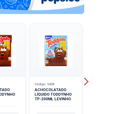
Código: 5438
Código: 5439
TADO
ACHOCOLATADO
ACHOCOLA
ODDYNHO
LÍQUIDO TODDYNHO
PÓ TODDY U
TP-200ML LEVINHO