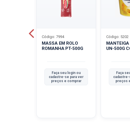
Código: 7994
Código: 5202
BOVINO
MASSA EM ROLO
MANTEIGA
C-400G
ROMANHA PT-500G
UN-500G 
u login ou
Faça seu login ou
Faça seu
se para ver
cadastre-se para ver
cadastre-
e comprar
preços e comprar
preços 