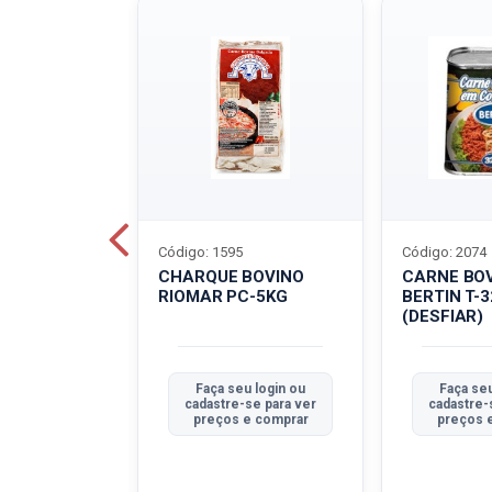
Código: 1595
Código: 2074
ALADO
CHARQUE BOVINO
CARNE BO
T-40G
RIOMAR PC-5KG
BERTIN T-
(DESFIAR)
u login ou
Faça seu login ou
Faça seu
se para ver
cadastre-se para ver
cadastre-
e comprar
preços e comprar
preços 