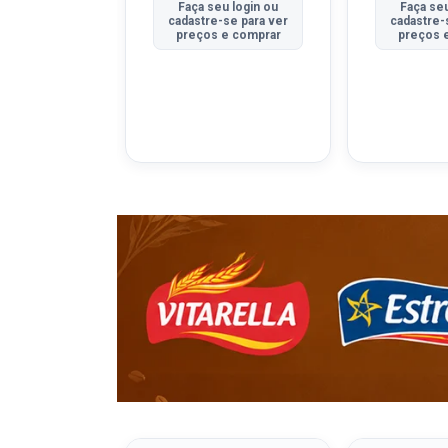
u login ou
Faça seu login ou
Faça seu
se para ver
cadastre-se para ver
cadastre-
e comprar
preços e comprar
preços 