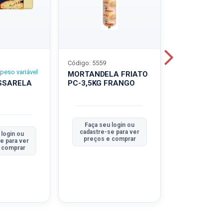
Código: 5559
Código: 5560
peso variável
MORTANDELA FRIATO
MORTANDEL
SSARELA
PC-3,5KG FRANGO
PC-3,5KG
TRADICION
Faça seu login ou
Faça seu 
cadastre-se para ver
cadastre-se
 login ou
preços e comprar
preços e
e para ver
 comprar