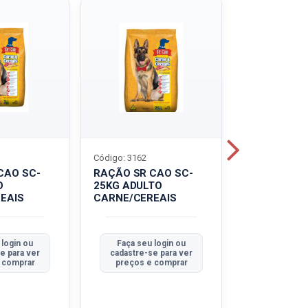
Código: 3162
Código: 3214
CAO SC-
RAÇÃO SR CAO SC-
LEITE UHT
O
25KG ADULTO
PIRACANJU
EAIS
CARNE/CEREAIS
INTEGRAL
 login ou
Faça seu login ou
Faça seu 
e para ver
cadastre-se para ver
cadastre-se
 comprar
preços e comprar
preços e