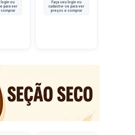
 login ou
Faça seu login ou
Faça seu 
e para ver
cadastre-se para ver
cadastre-se
 comprar
preços e comprar
preços e