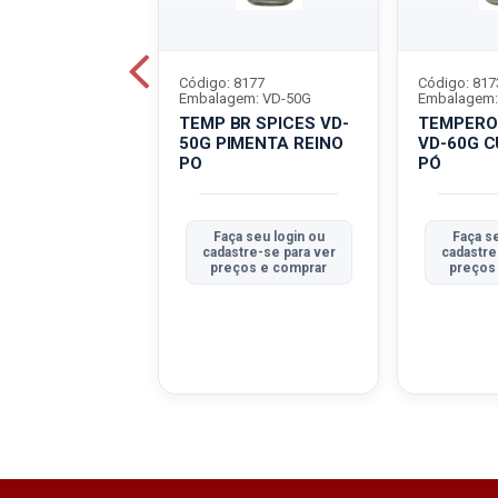
8748
Código: 8177
Código: 817
em: VD-45G
Embalagem: VD-50G
Embalagem:
R SPICES VD-
TEMP BR SPICES VD-
TEMPERO 
PRICA DOCE
50G PIMENTA REINO
VD-60G 
PO
PÓ
 seu login ou
Faça seu login ou
Faça se
tre-se para ver
cadastre-se para ver
cadastre
ços e comprar
preços e comprar
preços