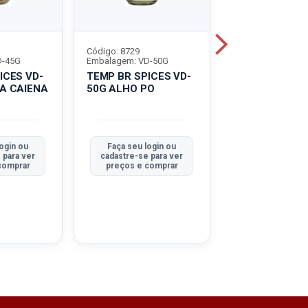
Código: 8729
Código: 8730
D-45G
Embalagem: VD-50G
Embalagem: VD-4
ICES VD-
TEMP BR SPICES VD-
TEMP BR SPIC
A CAIENA
50G ALHO PO
45G CEBOLA 
ogin ou
Faça seu login ou
Faça seu logi
 para ver
cadastre-se para ver
cadastre-se pa
comprar
preços e comprar
preços e com