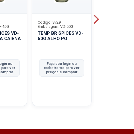
Código: 8729
Código: 8730
D-45G
Embalagem: VD-50G
Embalagem: VD-4
ICES VD-
TEMP BR SPICES VD-
TEMP BR SPIC
A CAIENA
50G ALHO PO
45G CEBOLA 
ogin ou
Faça seu login ou
Faça seu logi
 para ver
cadastre-se para ver
cadastre-se pa
comprar
preços e comprar
preços e com