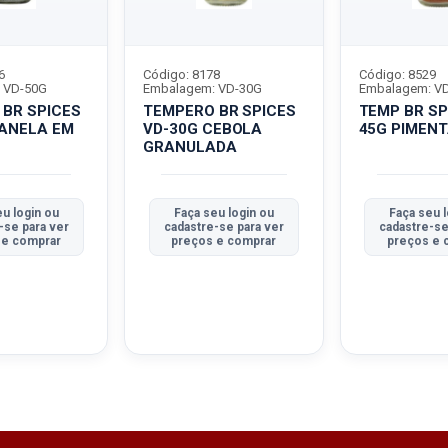
6
Código: 8178
Código: 8529
 VD-50G
Embalagem: VD-30G
Embalagem: V
BR SPICES
TEMPERO BR SPICES
TEMP BR SP
CANELA EM
VD-30G CEBOLA
45G PIMENT
GRANULADA
u login ou
Faça seu login ou
Faça seu l
-se para ver
cadastre-se para ver
cadastre-se
 e comprar
preços e comprar
preços e 