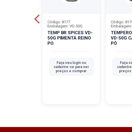
8748
Código: 8177
Código: 817
em: VD-45G
Embalagem: VD-50G
Embalagem:
R SPICES VD-
TEMP BR SPICES VD-
TEMPERO 
PRICA DOCE
50G PIMENTA REINO
VD-50G 
PO
PÓ
 seu login ou
Faça seu login ou
Faça se
tre-se para ver
cadastre-se para ver
cadastre
ços e comprar
preços e comprar
preços