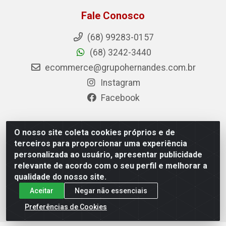
Fale Conosco
(68) 99283-0157
(68) 3242-3440
ecommerce@grupohernandes.com.br
Instagram
Facebook
O nosso site coleta cookies próprios e de
Hernandes - Atacado e Distribuições - Rodovia
terceiros para proporcionar uma experiência
Transacreana, 2155 - Floresta Sul, Rio Branco/AC - CEP
personalizada ao usuário, apresentar publicidade
69.912-290 - CNPJ 12.996.556/0001-69
relevante de acordo com o seu perfil e melhorar a
qualidade do nosso site.
Aceitar
Negar não essenciais
Preferências de Cookies