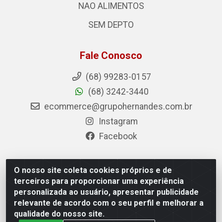
NAO ALIMENTOS
SEM DEPTO
Fale Conosco
(68) 99283-0157
(68) 3242-3440
ecommerce@grupohernandes.com.br
Instagram
Facebook
O nosso site coleta cookies próprios e de
Hernandes - Atacado e Distribuições - Rodovia
terceiros para proporcionar uma experiência
Transacreana, 2155 - Floresta Sul, Rio Branco/AC - CEP
personalizada ao usuário, apresentar publicidade
69.912-290 - CNPJ 12.996.556/0001-69
relevante de acordo com o seu perfil e melhorar a
qualidade do nosso site.